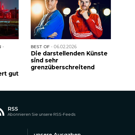
-
BEST OF
-
06.02.2026
Die darstellenden Künste
sind sehr
grenzüberschreitend
ert gut
RSS
Abonnieren Sie unsere RSS-Feeds
unsere Ausgaben