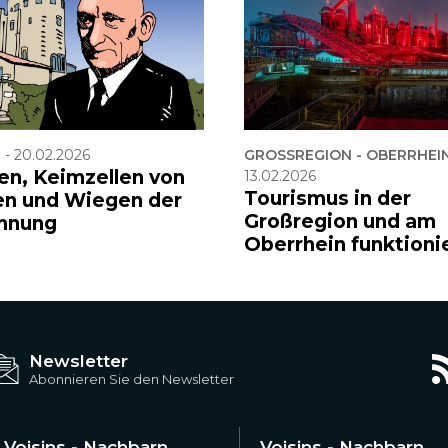
F
-
20.02.2026
GROSSREGION - OBERRHEIN
en, Keimzellen von
13.02.2026
Tourismus in der
en und Wiegen der
Großregion und am
hnung
Oberrhein funktioni
Newsletter
Abonnieren Sie den Newsletter
Voisins - Nachbarn
Voisins - Nachbarn