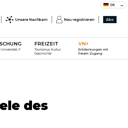
DE
Unsere Nachbarn
Neu registrieren
Abo
SCHUNG
FREIZEIT
VN+
 Universität, F
Tourismus, Kultur,
Entdeckungen mit
Geschichte
freiem Zugang
ele des