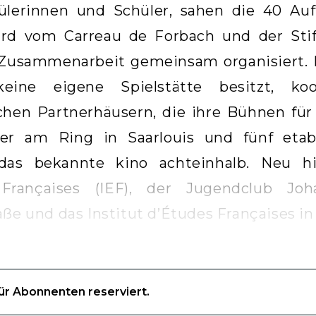
ülerinnen und Schüler, sahen die 40 Au
ird vom Carreau de Forbach und der Stif
e Zusammenarbeit gemeinsam organisiert.
keine eigene Spielstätte besitzt, ko
chen Partnerhäusern, die ihre Bühnen für
er am Ring in Saarlouis und fünf etabl
 das bekannte kino achteinhalb. Neu h
 Françaises (IEF), der Jugendclub Joh
aße und das Institut d’Études Françaises in 
für Abonnenten reserviert.