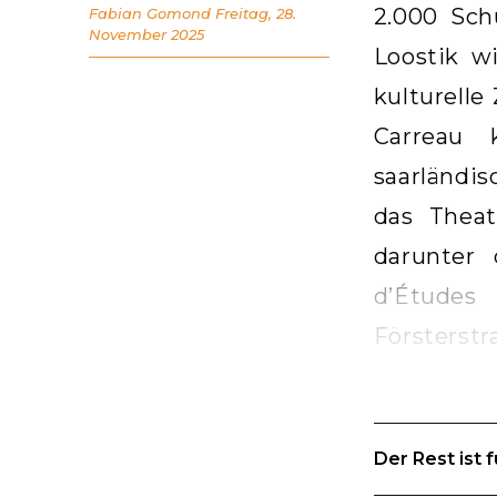
2.000 Sch
Fabian Gomond
Freitag, 28.
November 2025
Loostik w
kulturell
Carreau 
saarländis
das Theat
darunter
d’Études
Försterstr
Der Rest ist 