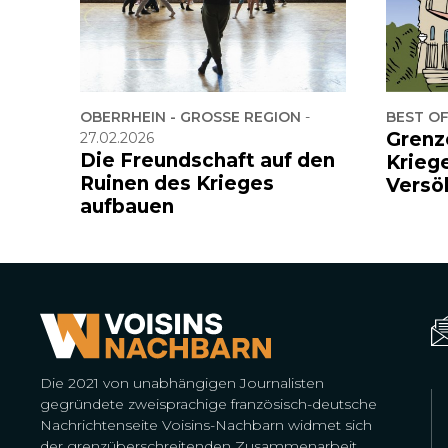
OBERRHEIN - GROSSE REGION
-
BEST O
Grenz
27.02.2026
Die Freundschaft auf den
Krieg
Ruinen des Krieges
Versö
aufbauen
Die 2021 von unabhängigen Journalisten
gegründete zweisprachige französisch-deutsche
Nachrichtenseite Voisins-Nachbarn widmet sich
der grenzüberschreitenden Zusammenarbeit