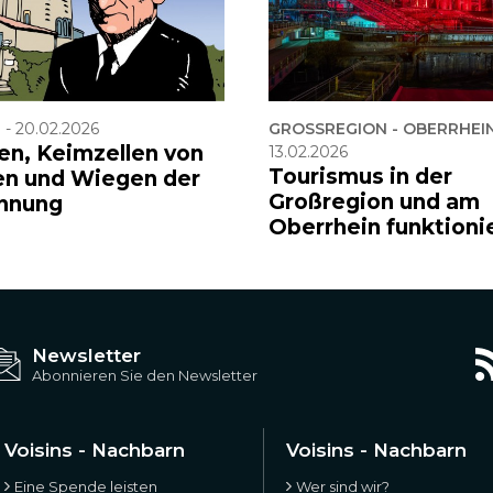
F
-
20.02.2026
GROSSREGION - OBERRHEIN
en, Keimzellen von
13.02.2026
Tourismus in der
en und Wiegen der
Großregion und am
hnung
Oberrhein funktioni
Newsletter
Abonnieren Sie den Newsletter
Voisins - Nachbarn
Voisins - Nachbarn
Eine Spende leisten
Wer sind wir?