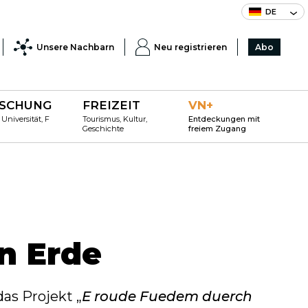
DE
Unsere Nachbarn
Neu registrieren
Abo
SCHUNG
FREIZEIT
VN+
 Universität, F
Tourismus, Kultur,
Entdeckungen mit
Geschichte
freiem Zugang
n Erde
as Projekt „
E roude Fuedem duerch