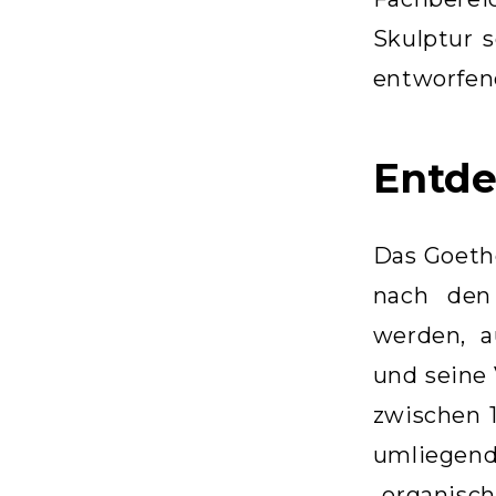
Skulptur 
entworfene
Entd
Das Goeth
nach den 
werden, a
und seine 
zwischen 
umliegend
„organisc