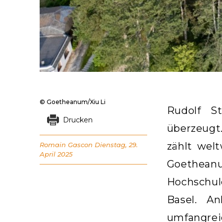
© Goetheanum/Xiu Li
Rudolf St
Drucken
überzeugt.
zählt wel
Romain Gascon
Dienstag, 29.
April 2025
Goetheanu
Hochschul
Basel. A
umfangrei