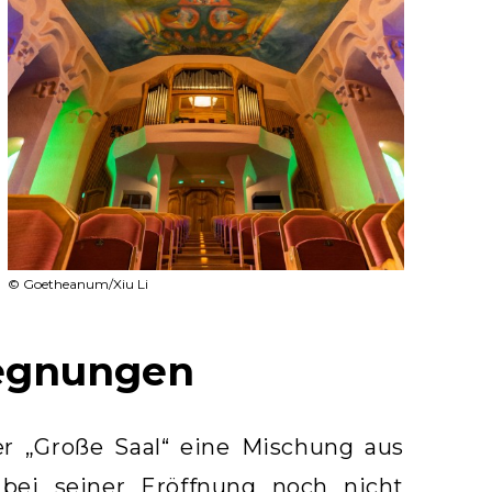
© Goetheanum/Xiu Li
gegnungen
r „Große Saal“ eine Mischung aus
ei seiner Eröffnung noch nicht