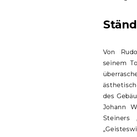
Stän
Von Rudo
seinem To
überras
ästhetisc
des Gebäu
Johann W
Steiners 
„Geistesw