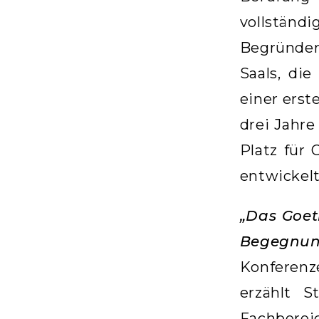
vollständ
Begründer
Saals, di
einer ers
drei Jahre
Platz für
entwickelt
„Das Goeth
Begegnun
Konferenz
erzählt S
Fachberei