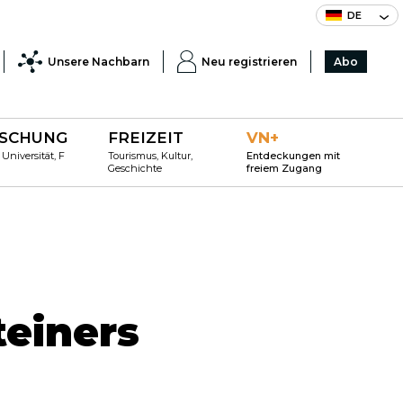
DE
Unsere Nachbarn
Neu registrieren
Abo
SCHUNG
FREIZEIT
VN+
 Universität, F
Tourismus, Kultur,
Entdeckungen mit
Geschichte
freiem Zugang
teiners