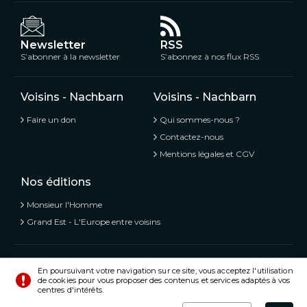
Newsletter
RSS
S’abonner à la newsletter
S’abonnez à nos flux RSS
Voisins - Nachbarn
Voisins - Nachbarn
Faire un don
Qui sommes-nous ?
Contactez-nous
Mentions légales et CGV
Nos éditions
Monsieur l'Homme
Grand Est - L'Europe entre voisins
Voisins - Nachbarn,
L’information libre et mitoyenne
En poursuivant votre navigation sur ce site, vous acceptez l'utilisation
de cookies pour vous proposer des contenus et services adaptés à vos
© Tous droits réservés 2020 - 2026
centres d'intérêts.
Préférences
Crédits