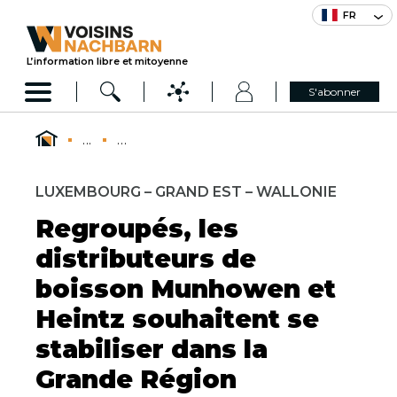
FR
L’information libre et mitoyenne
S'abonner
...
...
LUXEMBOURG – GRAND EST – WALLONIE
Regroupés, les
distributeurs de
boisson Munhowen et
Heintz souhaitent se
stabiliser dans la
Grande Région