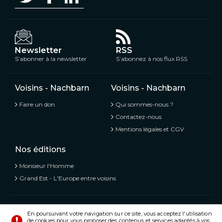
Newsletter
RSS
S’abonner à la newsletter
S’abonnez à nos flux RSS
Voisins - Nachbarn
Voisins - Nachbarn
Faire un don
Qui sommes-nous ?
Contactez-nous
Mentions légales et CGV
Nos éditions
Monsieur l'Homme
Grand Est - L'Europe entre voisins
Voisins - Nachbarn,
L’information libre et mitoyenne
En poursuivant votre navigation sur ce site, vous acceptez l'utilisation
de cookies pour vous proposer des contenus et services adaptés à vos
© Tous droits réservés 2020 - 2026