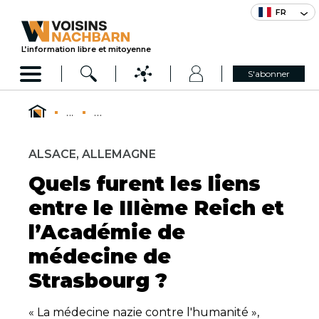
FR
L’information libre et mitoyenne
S'abonner
...
...
ALSACE, ALLEMAGNE
Quels furent les liens
entre le IIIème Reich et
l’Académie de
médecine de
Strasbourg ?
« La médecine nazie contre l'humanité »,