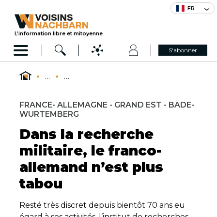
FR
L’information libre et mitoyenne
S'abonner
...
...
FRANCE- ALLEMAGNE - GRAND EST - BADE-
WURTEMBERG
Dans la recherche
militaire, le franco-
allemand n’est plus
tabou
Resté très discret depuis bientôt 70 ans eu
égard à ses activités, l’institut de recherches