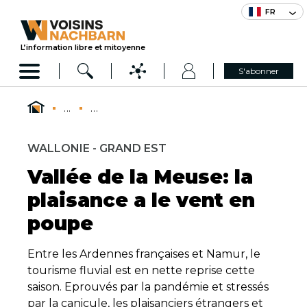
FR
L’information libre et mitoyenne
S'abonner
...
...
WALLONIE - GRAND EST
Vallée de la Meuse: la
plaisance a le vent en
poupe
Entre les Ardennes françaises et Namur, le
tourisme fluvial est en nette reprise cette
saison. Eprouvés par la pandémie et stressés
par la canicule, les plaisanciers étrangers et