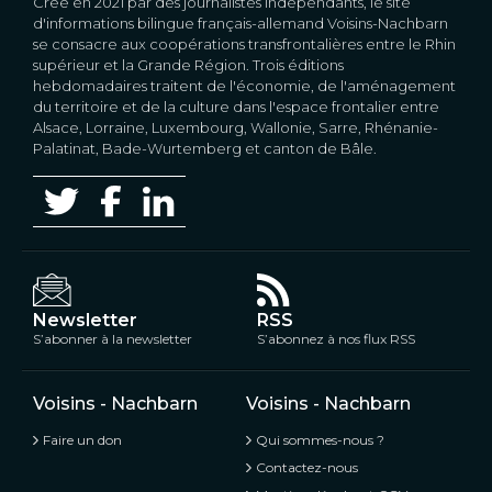
Créé en 2021 par des journalistes indépendants, le site
d'informations bilingue français-allemand Voisins-Nachbarn
se consacre aux coopérations transfrontalières entre le Rhin
supérieur et la Grande Région. Trois éditions
hebdomadaires traitent de l'économie, de l'aménagement
du territoire et de la culture dans l'espace frontalier entre
Alsace, Lorraine, Luxembourg, Wallonie, Sarre, Rhénanie-
Palatinat, Bade-Wurtemberg et canton de Bâle.
Newsletter
RSS
S’abonner à la newsletter
S’abonnez à nos flux RSS
Voisins - Nachbarn
Voisins - Nachbarn
Faire un don
Qui sommes-nous ?
Contactez-nous