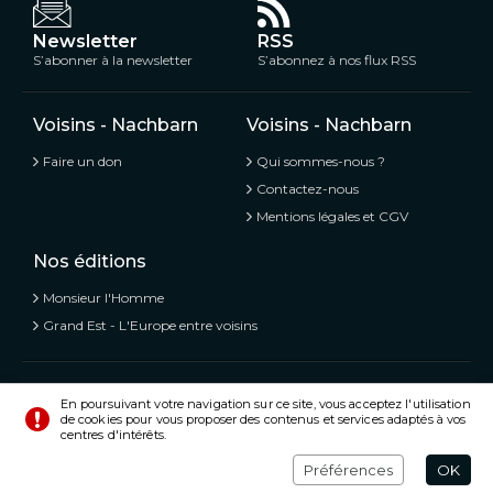
Newsletter
RSS
S’abonner à la newsletter
S’abonnez à nos flux RSS
Voisins - Nachbarn
Voisins - Nachbarn
Faire un don
Qui sommes-nous ?
Contactez-nous
Mentions légales et CGV
Nos éditions
Monsieur l'Homme
Grand Est - L'Europe entre voisins
Voisins - Nachbarn,
L’information libre et mitoyenne
En poursuivant votre navigation sur ce site, vous acceptez l'utilisation
de cookies pour vous proposer des contenus et services adaptés à vos
© Tous droits réservés 2020 - 2026
centres d'intérêts.
Préférences
Crédits
Préférences
OK