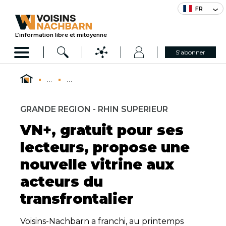
FR
L’information libre et mitoyenne
S'abonner
...
...
GRANDE REGION - RHIN SUPERIEUR
VN+, gratuit pour ses
lecteurs, propose une
nouvelle vitrine aux
acteurs du
transfrontalier
Voisins-Nachbarn a franchi, au printemps