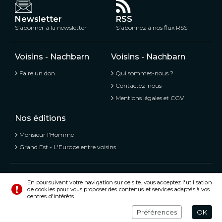
Newsletter
RSS
S’abonner à la newsletter
S’abonnez à nos flux RSS
Voisins - Nachbarn
Voisins - Nachbarn
Faire un don
Qui sommes-nous ?
Contactez-nous
Mentions légales et CGV
Nos éditions
Monsieur l'Homme
Grand Est - L'Europe entre voisins
Voisins - Nachbarn,
L’information libre et mitoyenne
En poursuivant votre navigation sur ce site, vous acceptez l'utilisation
de cookies pour vous proposer des contenus et services adaptés à vos
© Tous droits réservés 2020 - 2026
centres d'intérêts.
Préférences
Crédits
Préférences
OK