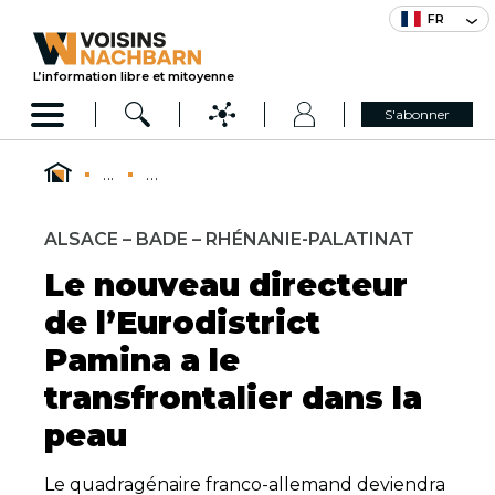
FR
L’information libre et mitoyenne
S'abonner
...
...
ALSACE – BADE – RHÉNANIE-PALATINAT
Le nouveau directeur
de l’Eurodistrict
Pamina a le
transfrontalier dans la
peau
Le quadragénaire franco-allemand deviendra