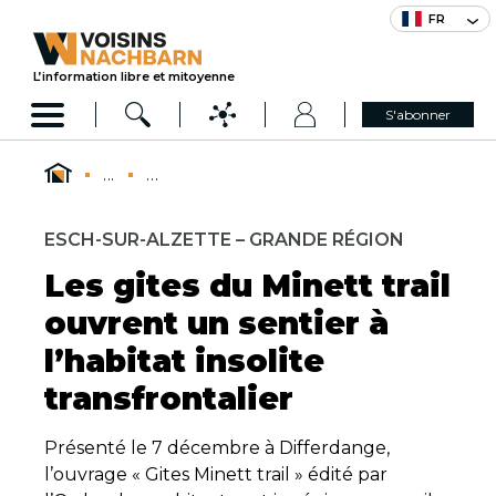
FR
L’information libre et mitoyenne
S'abonner
...
...
ESCH-SUR-ALZETTE – GRANDE RÉGION
Les gites du Minett trail
ouvrent un sentier à
l’habitat insolite
transfrontalier
Présenté le 7 décembre à Differdange,
l’ouvrage « Gites Minett trail » édité par