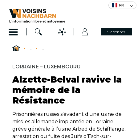
FR
L’information libre et mitoyenne
S'abonner
...
...
LORRAINE – LUXEMBOURG
Alzette-Belval ravive la
mémoire de la
Résistance
Prisonnières russes s’évadant d’une usine de
missiles allemande implantée en Lorraine,
grève générale à l’usine Arbed de Schifflange,
arrestation ou fuite des Juifs d’Esch-sur-