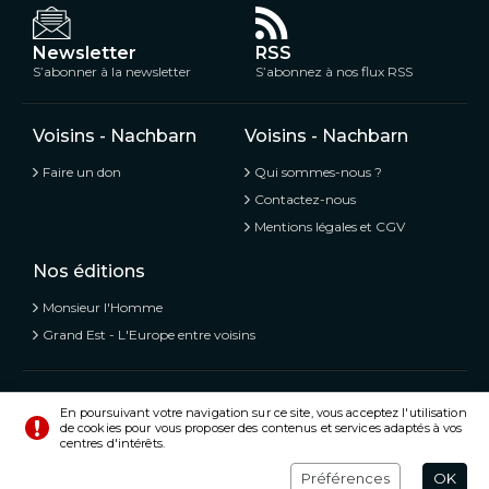
Newsletter
RSS
S’abonner à la newsletter
S’abonnez à nos flux RSS
Voisins - Nachbarn
Voisins - Nachbarn
Faire un don
Qui sommes-nous ?
Contactez-nous
Mentions légales et CGV
Nos éditions
Monsieur l'Homme
Grand Est - L'Europe entre voisins
Voisins - Nachbarn,
L’information libre et mitoyenne
En poursuivant votre navigation sur ce site, vous acceptez l'utilisation
de cookies pour vous proposer des contenus et services adaptés à vos
© Tous droits réservés 2020 - 2026
centres d'intérêts.
Préférences
Crédits
Préférences
OK