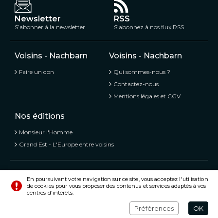
Newsletter
RSS
S’abonner à la newsletter
S’abonnez à nos flux RSS
Voisins - Nachbarn
Voisins - Nachbarn
Faire un don
Qui sommes-nous ?
Contactez-nous
Mentions légales et CGV
Nos éditions
Monsieur l'Homme
Grand Est - L'Europe entre voisins
Voisins - Nachbarn,
L’information libre et mitoyenne
En poursuivant votre navigation sur ce site, vous acceptez l'utilisation
de cookies pour vous proposer des contenus et services adaptés à vos
© Tous droits réservés 2020 - 2026
centres d'intérêts.
Préférences
Crédits
Préférences
OK