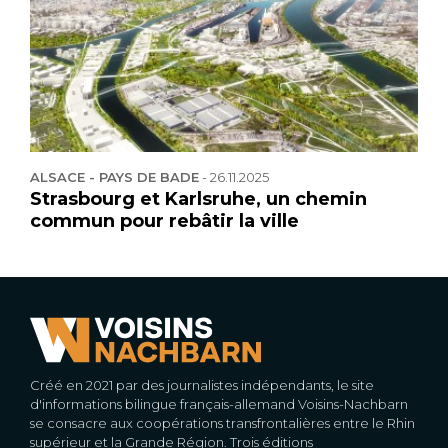
ALSACE - PAYS DE BADE
-
26.11.2025
Strasbourg et Karlsruhe, un chemin
commun pour rebâtir la ville
Créé en 2021 par des journalistes indépendants, le site
d'informations bilingue français-allemand Voisins-Nachbarn
se consacre aux coopérations transfrontalières entre le Rhin
supérieur et la Grande Région. Trois éditions