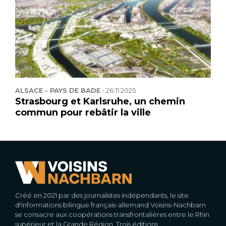
ALSACE - PAYS DE BADE
-
26.11.2025
Strasbourg et Karlsruhe, un chemin
commun pour rebâtir la ville
Créé en 2021 par des journalistes indépendants, le site
d'informations bilingue français-allemand Voisins-Nachbarn
se consacre aux coopérations transfrontalières entre le Rhin
supérieur et la Grande Région. Trois éditions