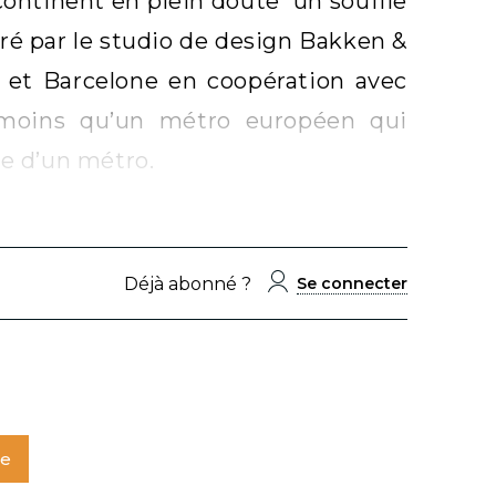
 continent en plein doute un souffle
oré par le studio de design Bakken &
 et Barcelone en coopération avec
 moins qu’un métro européen qui
ère d’un métro.
Déjà abonné ?
Se connecter
te