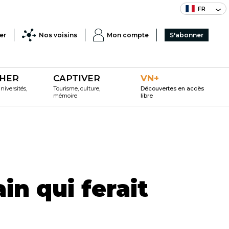
FR
er
Nos voisins
Mon compte
S'abonner
HER
CAPTIVER
VN+
iversités,
Tourisme, culture,
Découvertes en accès
mémoire
libre
in qui ferait