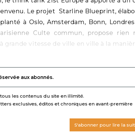
l, le think tank 21st Europe a apporté à un
ienvenu. Le projet Starline Blueprint, élab
planté à Oslo, Amsterdam, Bonn, Londres
parisienne Culte commun, propose rien
 à grande vitesse de ville en ville à la mani
réservée aux abonnés.
ous les contenus du site en illimité.
tters exclusives, éditos et chroniques en avant-première
S'abonner pour lire la sui