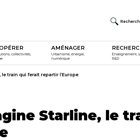
Recherch
OPÉRER
AMÉNAGER
RECHERC
utions, collectivités,
Urbanisme, énergie,
Enseignement, un
pe
numérique
R&D
le train qui ferait repartir l’Europe
ine Starline, le tra
pe