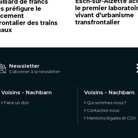
Esch-sur-Alzette acc
illiard de francs
le premier laboratoi
s préfigure le
vivant d’urbanisme
ncement
transfrontalier
rontalier des trains
naux
Newsletter
S’abonner à la newsletter
Voisins - Nachbarn
Voisins - Nachbarn
Faire un don
Qui sommes-nous ?
Contactez-nous
Mentions légales et CGV