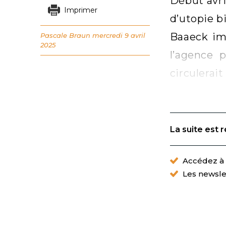
Début avri
Imprimer
d’utopie b
Baaeck im
Pascale Braun
mercredi 9 avril
2025
l’agence 
circulerait
La suite est 
Accédez à t
Les newsle