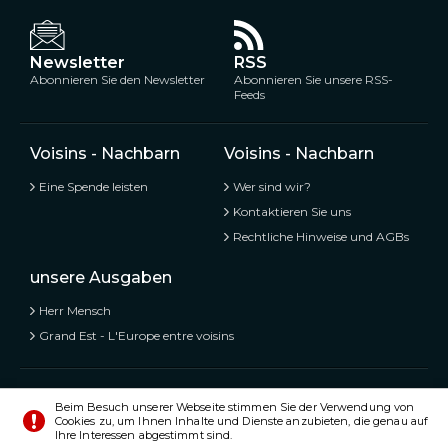
Newsletter
RSS
Abonnieren Sie den Newsletter
Abonnieren Sie unsere RSS-
Feeds
Voisins - Nachbarn
Voisins - Nachbarn
Eine Spende leisten
Wer sind wir?
Kontaktieren Sie uns
Rechtliche Hinweise und AGBs
unsere Ausgaben
Herr Mensch
Grand Est - L'Europe entre voisins
Voisins - Nachbarn,
Kostenlose und geteilte Informationen
Beim Besuch unserer Webseite stimmen Sie der Verwendung von
Cookies zu, um Ihnen Inhalte und Dienste anzubieten, die genau auf
© Alle Rechte vorbehalten 2020 - 2026
Ihre Interessen abgestimmt sind.