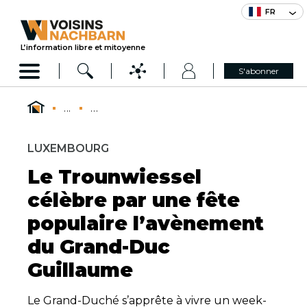
FR
L’information libre et mitoyenne
S'abonner
...
...
LUXEMBOURG
Le Trounwiessel
célèbre par une fête
populaire l’avènement
du Grand-Duc
Guillaume
Le Grand-Duché s’apprête à vivre un week-