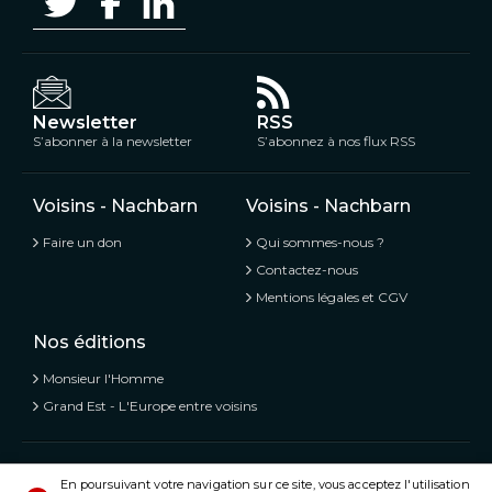
Newsletter
RSS
S’abonner à la newsletter
S’abonnez à nos flux RSS
Voisins - Nachbarn
Voisins - Nachbarn
Faire un don
Qui sommes-nous ?
Contactez-nous
Mentions légales et CGV
Nos éditions
Monsieur l'Homme
Grand Est - L'Europe entre voisins
Voisins - Nachbarn,
L’information libre et mitoyenne
En poursuivant votre navigation sur ce site, vous acceptez l'utilisation