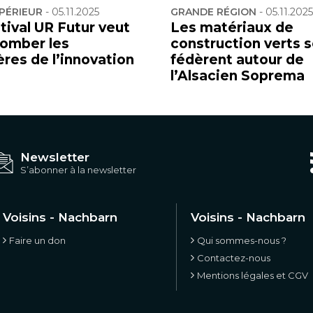
PÉRIEUR
-
05.11.2025
GRANDE RÉGION
-
05.11.2025
tival UR Futur veut
Les matériaux de
tomber les
construction verts 
ères de l’innovation
fédèrent autour de
l’Alsacien Soprema
Newsletter
S’abonner à la newsletter
Voisins - Nachbarn
Voisins - Nachbarn
Faire un don
Qui sommes-nous ?
Contactez-nous
Mentions légales et CGV