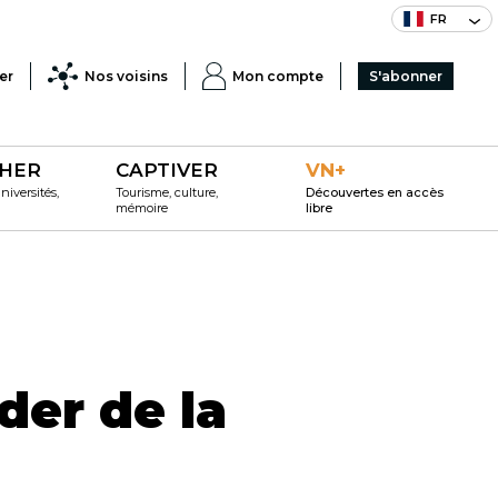
FR
er
Nos voisins
Mon compte
S'abonner
HER
CAPTIVER
VN+
iversités,
Tourisme, culture,
Découvertes en accès
mémoire
libre
der de la