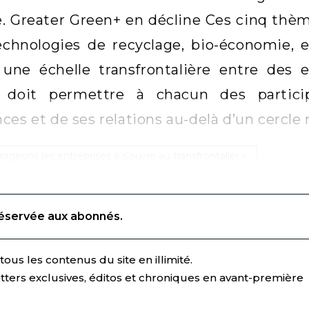
. Greater Green+ en décline Ces cinq thèm
technologies de recyclage, bio-économie,
 une échelle transfrontalière entre des 
e doit permettre à chacun des partici
ces et de ses relations au-delà d’un cercle 
geons les entreprises à s’ouvrir au transfrontalier »
réservée aux abonnés.
ous les contenus du site en illimité.
tters exclusives, éditos et chroniques en avant-première