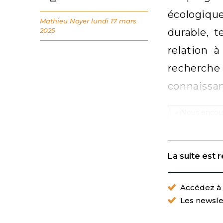
écologique
Mathieu Noyer
lundi 17 mars
2025
durable, 
relation à
recherch
connaissan
« Nous encoura
La suite est 
Accédez à t
Les newsle