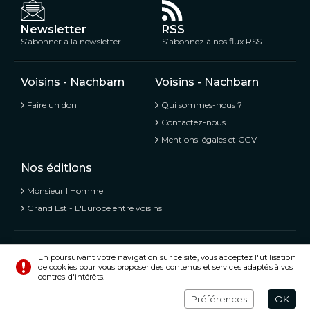
Newsletter
RSS
S’abonner à la newsletter
S’abonnez à nos flux RSS
Voisins - Nachbarn
Voisins - Nachbarn
Faire un don
Qui sommes-nous ?
Contactez-nous
Mentions légales et CGV
Nos éditions
Monsieur l'Homme
Grand Est - L'Europe entre voisins
Voisins - Nachbarn,
L’information libre et mitoyenne
En poursuivant votre navigation sur ce site, vous acceptez l'utilisation
de cookies pour vous proposer des contenus et services adaptés à vos
© Tous droits réservés 2020 - 2026
centres d'intérêts.
Préférences
Crédits
Préférences
OK