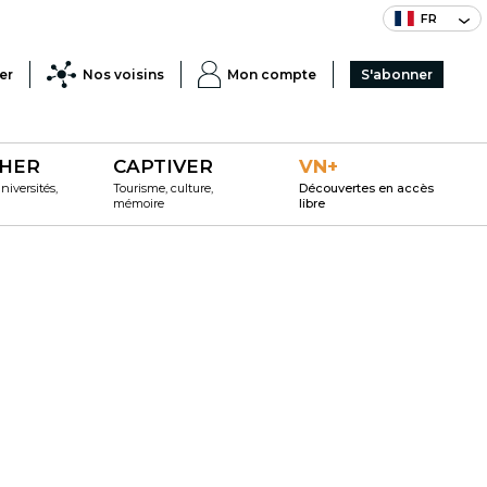
FR
er
Nos voisins
Mon compte
S'abonner
HER
CAPTIVER
VN+
iversités,
Tourisme, culture,
Découvertes en accès
mémoire
libre