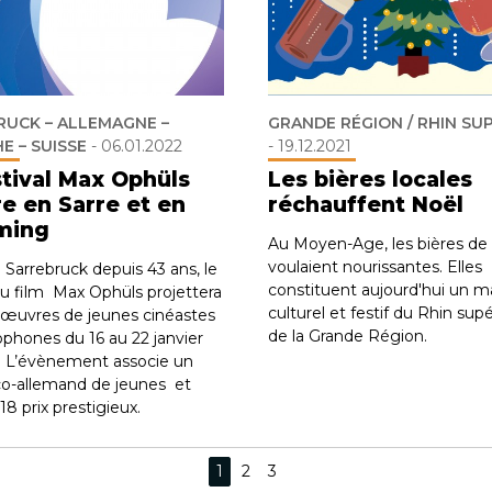
RUCK – ALLEMAGNE –
GRANDE RÉGION / RHIN SU
E – SUISSE
-
06.01.2022
-
19.12.2021
stival Max Ophüls
Les bières locales
re en Sarre et en
réchauffent Noël
ming
Au Moyen-Age, les bières de
voulaient nourissantes. Elles
 Sarrebruck depuis 43 ans, le
constituent aujourd'hui un 
 du film Max Ophüls projettera
culturel et festif du Rhin supé
 œuvres de jeunes cinéastes
de la Grande Région.
hones du 16 au 22 janvier
. L’évènement associe un
nco-allemand de jeunes et
8 prix prestigieux.
1
2
3