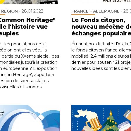
 RÉGION
-
28.01.2022
FRANCE – ALLEMAGNE
-
28.
Common Heritage"
Le Fonds citoyen,
le l'histoire vue
nouveau mécène d
euples
échanges populair
les populations de la
Émanation du traité d'Aix-la-
égion ont-elles vécu la
le fonds citoyen franco-allem
 partie du XXeme siècle, des
mobilisé 2,4 millions d'euros 
mondiales jusqu'à la création
dernier pour soutenir 21 proje
on européenne ? L'exposition
nouvelles idées sont les bien
mmon Heritage", apporte à
estion de spectaculaires
 visuelles et sonores.