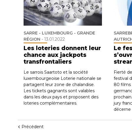
SARRE - LUXEMBOURG - GRANDE
SARREB
RÉGION
-
13.01.2022
AUTRICH
Les loteries donnent leur
Le fe
chance aux jackpots
s’ouv
transfrontaliers
strea
Le sarrois Saartoto et la société
Fierté de
luxembourgeoise Loterie nationale se
festival
partagent leur zone de chalandise.
80 films
Les tickets gagnants sont valables
germanop
dans les deux pays et proposent des
prochain
loteries complémentaires.
jury fra
décerne 1
Précédent