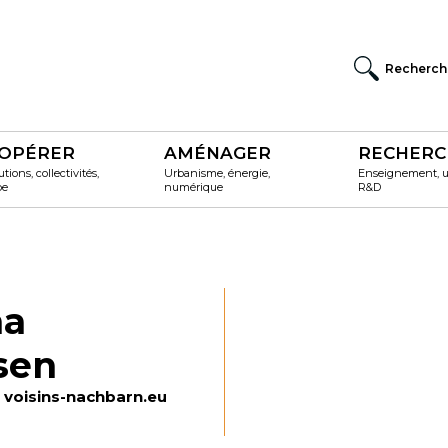
Recherch
OPÉRER
AMÉNAGER
RECHERC
utions, collectivités,
Urbanisme, énergie,
Enseignement, un
pe
numérique
R&D
na
sen
voisins-nachbarn.eu