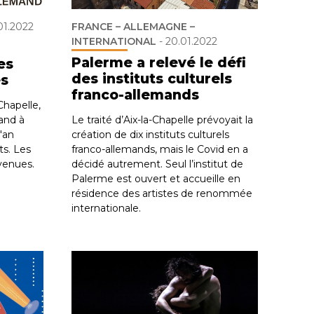
01.2022
FRANCE – ALLEMAGNE –
INTERNATIONAL
-
20.01.2022
Palerme a relevé le défi
es
des instituts culturels
es
franco-allemands
Chapelle,
and à
Le traité d’Aix-la-Chapelle prévoyait la
l'an
création de dix instituts culturels
ts. Les
franco-allemands, mais le Covid en a
venues.
décidé autrement. Seul l’institut de
Palerme est ouvert et accueille en
résidence des artistes de renommée
internationale.