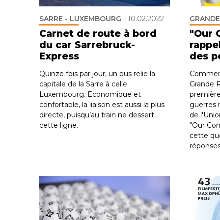
SARRE - LUXEMBOURG
-
10.02.2022
GRANDE
Carnet de route à bord
"Our 
du car Sarrebruck-
rappel
Express
des p
Quinze fois par jour, un bus relie la
Comment 
capitale de la Sarre à celle
Grande R
Luxembourg. Economique et
première
confortable, la liaison est aussi la plus
guerres 
directe, puisqu’au train ne dessert
de l'Uni
cette ligne.
"Our Co
cette qu
réponses