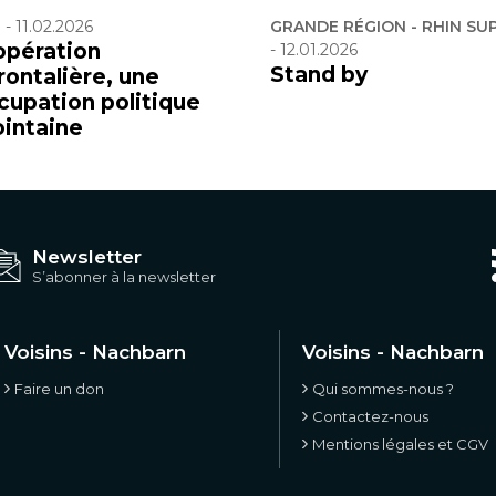
F
-
11.02.2026
GRANDE RÉGION - RHIN SU
opération
-
12.01.2026
Stand by
rontalière, une
cupation politique
ointaine
Newsletter
S’abonner à la newsletter
Voisins - Nachbarn
Voisins - Nachbarn
Faire un don
Qui sommes-nous ?
Contactez-nous
Mentions légales et CGV