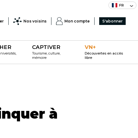
FR
er
Nos voisins
Mon compte
S'abonner
HER
CAPTIVER
VN+
iversités,
Tourisme, culture,
Découvertes en accès
mémoire
libre
rinquer à