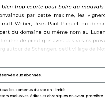
t bien trop courte pour boire du mauvais
onvaincus par cette maxime, les vign
chmitt-Weber, Jean-Paul Paquet du domai
pert du domaine du même nom au Luxemb
limitée de pinot gris avec des raisins pro
g autour de Schengen, petit village de M
réservée aux abonnés.
ous les contenus du site en illimité.
tters exclusives, éditos et chroniques en avant-première