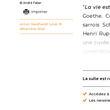
© André Faber
"
La vie es
Imprimer
Goethe. C
sarrois S
Armin Neidhardt
lundi 19
décembre 2022
Henri Rup
une cuvée 
Luxembour
La suite est 
Accédez à t
Les newsle