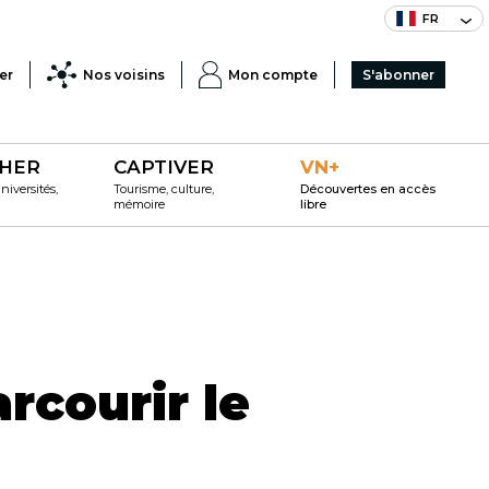
FR
er
Nos voisins
Mon compte
S'abonner
HER
CAPTIVER
VN+
iversités,
Tourisme, culture,
Découvertes en accès
mémoire
libre
rcourir le