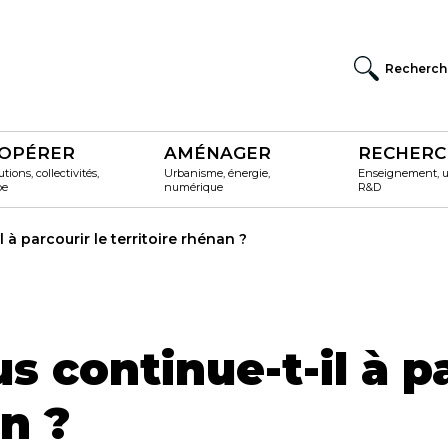
Recherch
OPÉRER
AMÉNAGER
RECHERC
utions, collectivités,
Urbanisme, énergie,
Enseignement, un
pe
numérique
R&D
à parcourir le territoire rhénan ?
 continue-t-il à pa
an ?