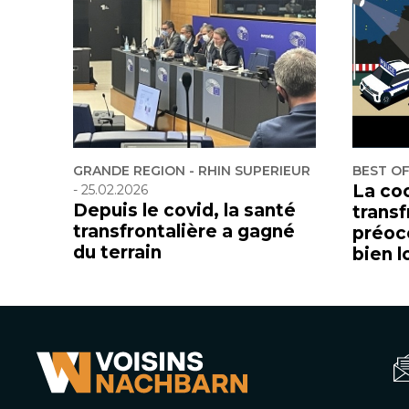
GRANDE REGION - RHIN SUPERIEUR
BEST O
La co
-
25.02.2026
Depuis le covid, la santé
transf
transfrontalière a gagné
préoc
du terrain
bien l