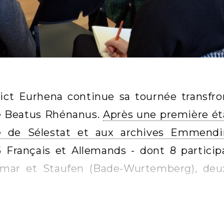
rict Eurhena continue sa tournée transfront
 Beatus Rhénanus.
Après une première éta
e de Sélestat et aux archives Emmend
5 Français et Allemands - dont 8 partici
lmar et Staufen (Bade-Wurtemberg), deux 