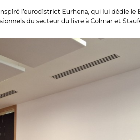
nspiré l’eurodistrict Eurhena, qui lui dédie le
sionnels du secteur du livre à Colmar et Stauf