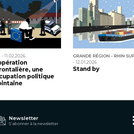
F
-
11.02.2026
GRANDE RÉGION - RHIN SU
opération
-
12.01.2026
Stand by
rontalière, une
cupation politique
ointaine
Newsletter
S’abonner à la newsletter