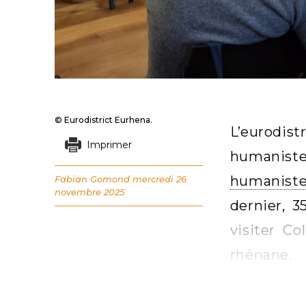
© Eurodistrict Eurhena.
L’eurodist
Imprimer
humaniste
humanist
Fabian Gomond
mercredi 26
novembre 2025
dernier, 3
visiter Co
rhénane.