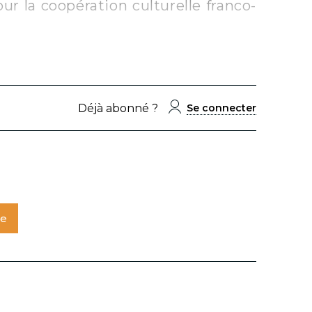
ur la coopération culturelle franco-
Déjà abonné ?
Se connecter
te