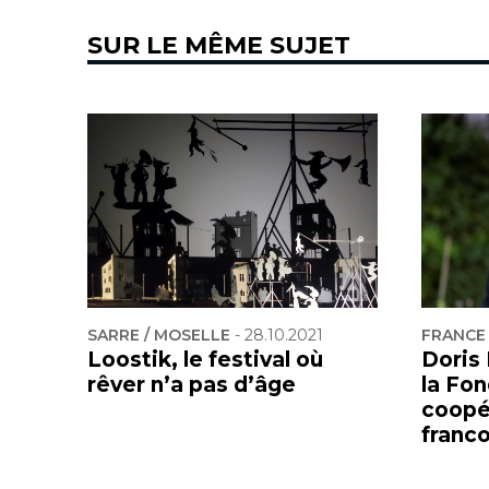
SUR LE MÊME SUJET
SARRE / MOSELLE
-
28.10.2021
FRANCE
Loostik, le festival où
Doris
rêver n’a pas d’âge
la Fon
coopér
franc