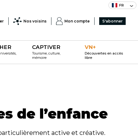
FR
er
Nos voisins
Mon compte
S'abonner
HER
CAPTIVER
VN+
iversités,
Tourisme, culture,
Découvertes en accès
mémoire
libre
es de l’enfance
particulièrement active et créative.