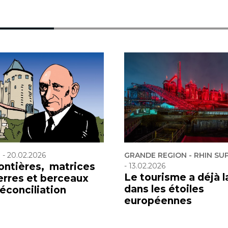
F
-
20.02.2026
GRANDE REGION - RHIN SU
rontières, matrices
-
13.02.2026
Le tourisme a déjà l
erres et berceaux
dans les étoiles
réconciliation
européennes