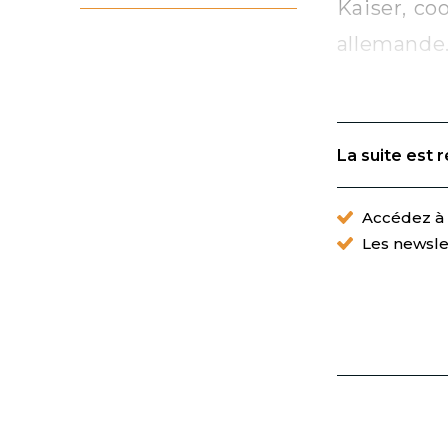
Kaiser, co
allemande
La suite est 
Accédez à t
Les newsle