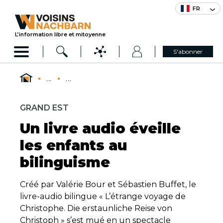
FR
L’information libre et mitoyenne
S'abonner
...
...
GRAND EST
Un livre audio éveille
les enfants au
bilinguisme
Créé par Valérie Bour et Sébastien Buffet, le
livre-audio bilingue « L’étrange voyage de
Christophe. Die erstaunliche Reise von
Christoph » s’est mué en un spectacle