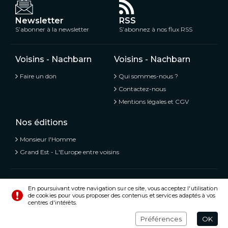
Newsletter
RSS
S’abonner à la newsletter
S’abonnez à nos flux RSS
Voisins - Nachbarn
Voisins - Nachbarn
Faire un don
Qui sommes-nous ?
Contactez-nous
Mentions légales et CGV
Nos éditions
Monsieur l'Homme
Grand Est - L'Europe entre voisins
Voisins - Nachbarn,
L’information libre et mitoyenne
En poursuivant votre navigation sur ce site, vous acceptez l'utilisation
de cookies pour vous proposer des contenus et services adaptés à vos
© Tous droits réservés 2020 - 2026
centres d'intérêts.
Préférences
Crédits
Préférences
OK