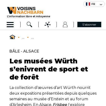
FR
L’information libre et mitoyenne
S'abonner
...
...
BÂLE - ALSACE
Les musées Würth
s’enivrent de sport et
de forêt
La collection d’œuvres d’art Würth nourrit
deux expositions présentées depuis quelques
semaines au musée d’Erstein et au forum
d’Arlesheim. En Alsace,
Frisbee !
explore