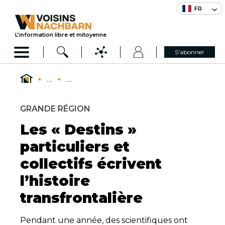
FR
L’information libre et mitoyenne
S'abonner
...
...
GRANDE RÉGION
Les « Destins »
particuliers et
collectifs écrivent
l’histoire
transfrontalière
Pendant une année, des scientifiques ont