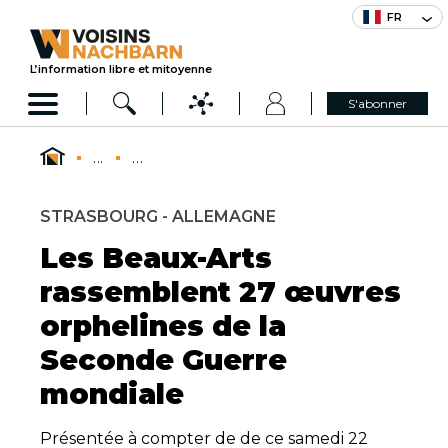
FR
L’information libre et mitoyenne
S'abonner
...
...
STRASBOURG - ALLEMAGNE
Les Beaux-Arts
rassemblent 27 œuvres
orphelines de la
Seconde Guerre
mondiale
Présentée à compter de de ce samedi 22