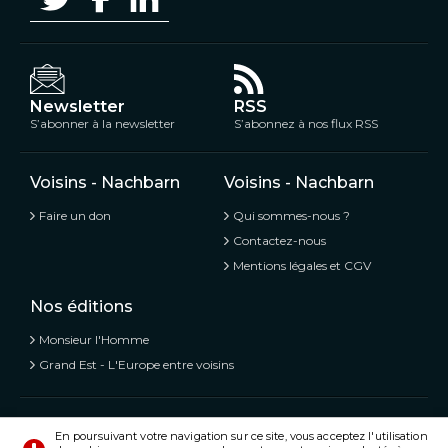
Newsletter
RSS
S’abonner à la newsletter
S’abonnez à nos flux RSS
Voisins - Nachbarn
Voisins - Nachbarn
Faire un don
Qui sommes-nous ?
Contactez-nous
Mentions légales et CGV
Nos éditions
Monsieur l'Homme
Grand Est - L'Europe entre voisins
Voisins - Nachbarn,
L’information libre et mitoyenne
En poursuivant votre navigation sur ce site, vous acceptez l'utilisation