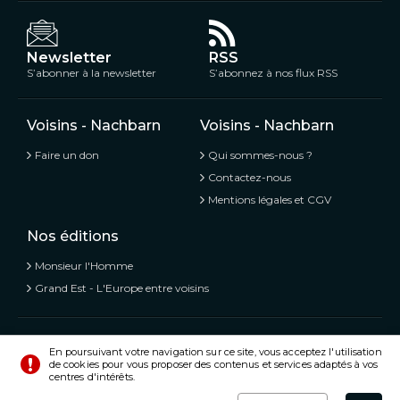
Newsletter
RSS
S’abonner à la newsletter
S’abonnez à nos flux RSS
Voisins - Nachbarn
Voisins - Nachbarn
Faire un don
Qui sommes-nous ?
Contactez-nous
Mentions légales et CGV
Nos éditions
Monsieur l'Homme
Grand Est - L'Europe entre voisins
Voisins - Nachbarn,
L’information libre et mitoyenne
En poursuivant votre navigation sur ce site, vous acceptez l'utilisation
de cookies pour vous proposer des contenus et services adaptés à vos
© Tous droits réservés 2020 - 2026
centres d'intérêts.
Préférences
Crédits