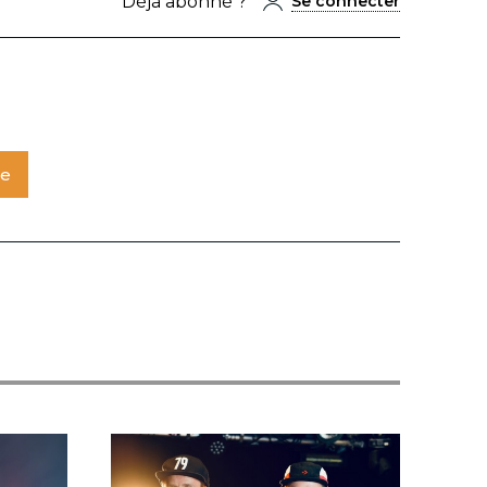
Déjà abonné ?
Se connecter
te