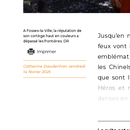
A Fosses-la-Ville, la réputation de
Jusqu’en m
son cortège haut en couleurs a
dépassé les frontières. DR
feux vont 
Imprimer
emblémati
les Chinel
Catherine Daudenhan
vendredi
14 février 2025
que sont l
Héros et r
danses en r