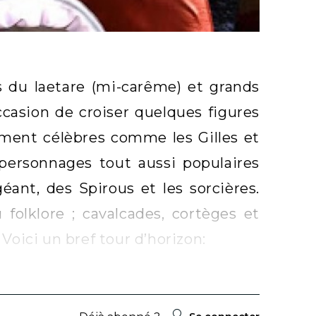
s du laetare (mi-carême) et grands
occasion de croiser quelques figures
ment célèbres comme les Gilles et
x personnages tout aussi populaires
éant, des Spirous et les sorcières.
u folklore ; cavalcades, cortèges et
 Voici un bref tour d’horizon: