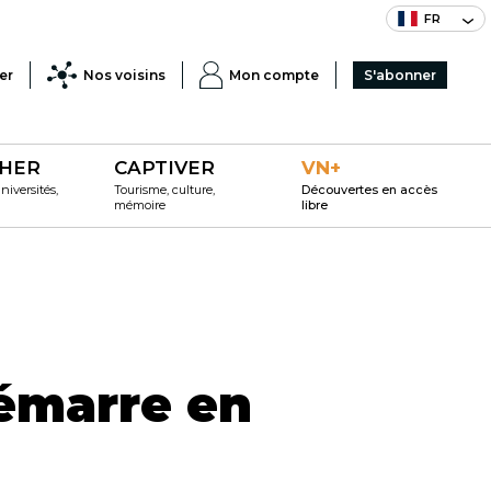
FR
er
Nos voisins
Mon compte
S'abonner
HER
CAPTIVER
VN+
iversités,
Tourisme, culture,
Découvertes en accès
mémoire
libre
démarre en