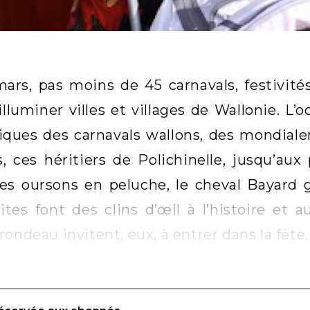
ars, pas moins de 45 carnavals, festivité
illuminer villes et villages de Wallonie. L’
ques des carnavals wallons, des mondiale
s, ces héritiers de Polichinelle, jusqu’au
es oursons en peluche, le cheval Bayard g
ites font des clins d’œil à l’histoire et a
ondeau invitent, eux, à entrer dans la fête.