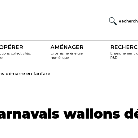
Recherch
OPÉRER
AMÉNAGER
RECHERC
utions, collectivités,
Urbanisme, énergie,
Enseignement, un
pe
numérique
R&D
ns démarre en fanfare
carnavals wallons 