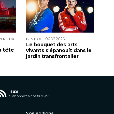
PERIEUR
BEST OF
-
06.02.2026
Le bouquet des arts
a tête
vivants s'épanouit dans le
jardin transfrontalier
RSS
S’abonnez à nos flux RSS
Nos éditions