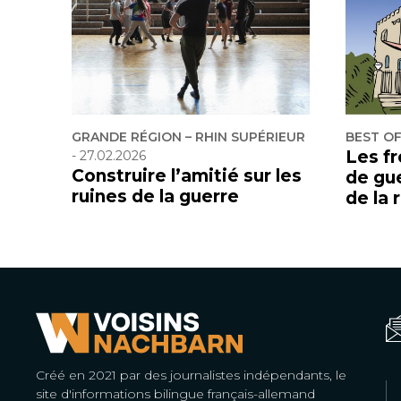
GRANDE RÉGION – RHIN SUPÉRIEUR
BEST O
Les f
-
27.02.2026
Construire l’amitié sur les
de gu
ruines de la guerre
de la 
Créé en 2021 par des journalistes indépendants, le
site d'informations bilingue français-allemand