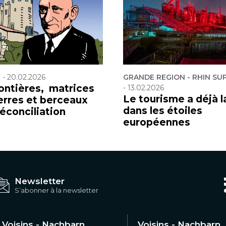
F
-
20.02.2026
GRANDE REGION - RHIN SU
rontières, matrices
-
13.02.2026
Le tourisme a déjà l
erres et berceaux
dans les étoiles
réconciliation
européennes
Newsletter
S’abonner à la newsletter
Voisins - Nachbarn
Voisins - Nachbarn