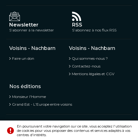
Newsletter
RSS
S’abonner à la newsletter
S’abonnez à nos flux RSS
Voisins - Nachbarn
Voisins - Nachbarn
Faire un don
Qui sommes-nous ?
Contactez-nous
Mentions légales et CGV
Nos éditions
Monsieur l'Homme
Grand Est - L'Europe entre voisins
Voisins - Nachbarn,
L’information libre et mitoyenne
En poursuivant votre navigation sur ce site, vous acceptez l'utilisation
de cookies pour vous proposer des contenus et services adaptés à vos
© Tous droits réservés 2020 - 2026
centres d'intérêts.