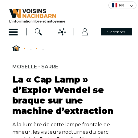
FR
L’information libre et mitoyenne
S'abonner
...
...
MOSELLE - SARRE
La « Cap Lamp »
d’Explor Wendel se
braque sur une
machine d’extraction
A la lumière de cette lampe frontale de
mineur, les visiteurs nocturnes du parc