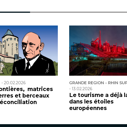
F
-
20.02.2026
GRANDE REGION - RHIN SU
rontières, matrices
-
13.02.2026
Le tourisme a déjà l
erres et berceaux
dans les étoiles
réconciliation
européennes