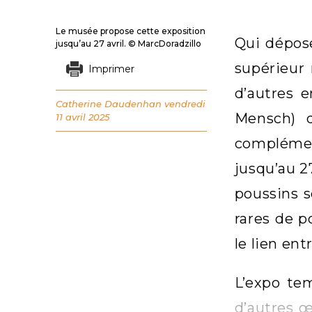
Le musée propose cette exposition
Qui dépos
jusqu’au 27 avril. © MarcDoradzillo
supérieur 
Imprimer
d’autres 
Catherine Daudenhan
vendredi
Mensch) d
11 avril 2025
complément
jusqu’au 27
poussins s
rares de p
le lien en
L’expo te
d’autres œ