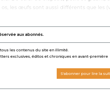
s, les œufs sont aussi différents que les (
réservée aux abonnés.
ous les contenus du site en illimité.
tters exclusives, éditos et chroniques en avant-première
S'abonner pour lire la sui