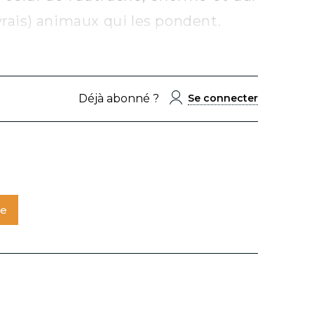
vrais) animaux qui les pondent.
Déjà abonné ?
Se connecter
te