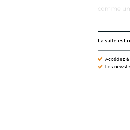
comme un o
La suite est 
Accédez à t
Les newsle