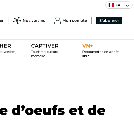
FR
er
Nos voisins
Mon compte
S'abonner
HER
CAPTIVER
VN+
iversités,
Tourisme, culture,
Découvertes en accès
mémoire
libre
e d’oeufs et de