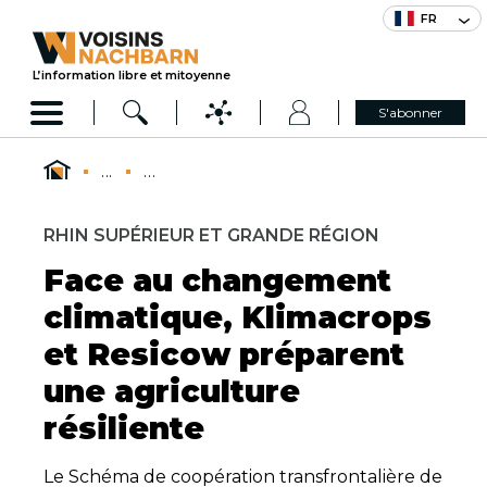
FR
L’information libre et mitoyenne
S'abonner
...
...
RHIN SUPÉRIEUR ET GRANDE RÉGION
Face au changement
climatique, Klimacrops
et Resicow préparent
une agriculture
résiliente
Le Schéma de coopération transfrontalière de