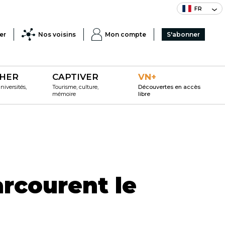
FR
er
Nos voisins
Mon compte
S'abonner
HER
CAPTIVER
VN+
iversités,
Tourisme, culture,
Découvertes en accès
mémoire
libre
arcourent le