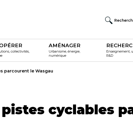
Recherch
OPÉRER
AMÉNAGER
RECHERC
utions, collectivités,
Urbanisme, énergie,
Enseignement, un
pe
numérique
R&D
les parcourent le Wasgau
 pistes cyclables p