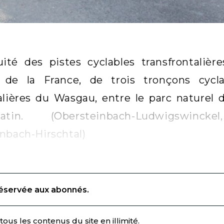
uité des pistes cyclables transfrontalièr
ive de la France, de trois tronçons cyc
alières du Wasgau, entre le parc naturel
alatin. (Obersteinbach-Ludwigswin
nbach-Hirschtal)
réservée aux abonnés.
ous les contenus du site en illimité.