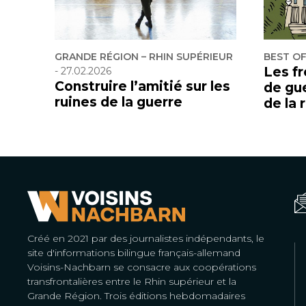
GRANDE RÉGION – RHIN SUPÉRIEUR
BEST O
Les f
-
27.02.2026
Construire l’amitié sur les
de gu
ruines de la guerre
de la 
Créé en 2021 par des journalistes indépendants, le
site d'informations bilingue français-allemand
Voisins-Nachbarn se consacre aux coopérations
transfrontalières entre le Rhin supérieur et la
Grande Région. Trois éditions hebdomadaires