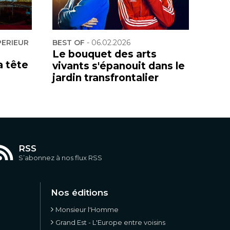
PERIEUR
BEST OF
-
06.02.2026
Le bouquet des arts
a tête
vivants s'épanouit dans le
jardin transfrontalier
RSS
S’abonnez à nos flux RSS
Nos éditions
Monsieur l'Homme
Grand Est - L'Europe entre voisins