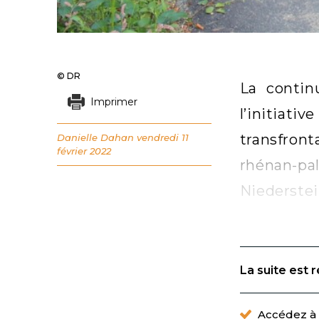
© DR
La contin
Imprimer
l’initiat
transfront
Danielle Dahan
vendredi 11
février 2022
rhénan-p
Niederstei
La suite est 
Accédez à t