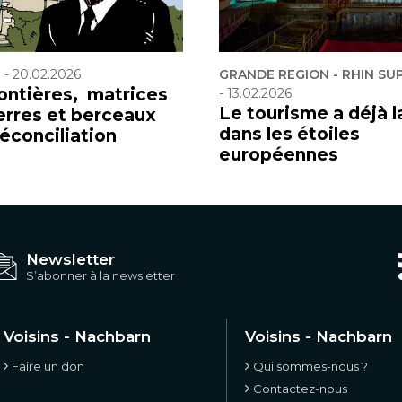
F
-
20.02.2026
GRANDE REGION - RHIN SU
rontières, matrices
-
13.02.2026
Le tourisme a déjà l
erres et berceaux
dans les étoiles
réconciliation
européennes
Newsletter
S’abonner à la newsletter
Voisins - Nachbarn
Voisins - Nachbarn
Faire un don
Qui sommes-nous ?
Contactez-nous