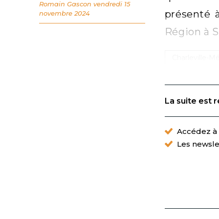
Romain Gascon
vendredi 15
présenté à
novembre 2024
Région à S
Charleville-Mé
La suite est 
Accédez à t
Les newsle