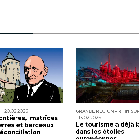
F
-
20.02.2026
GRANDE REGION - RHIN SU
rontières, matrices
-
13.02.2026
Le tourisme a déjà l
erres et berceaux
dans les étoiles
réconciliation
européennes