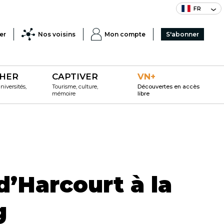
FR
er
Nos voisins
Mon compte
S'abonner
HER
CAPTIVER
VN+
iversités,
Tourisme, culture,
Découvertes en accès
mémoire
libre
’Harcourt à la
g