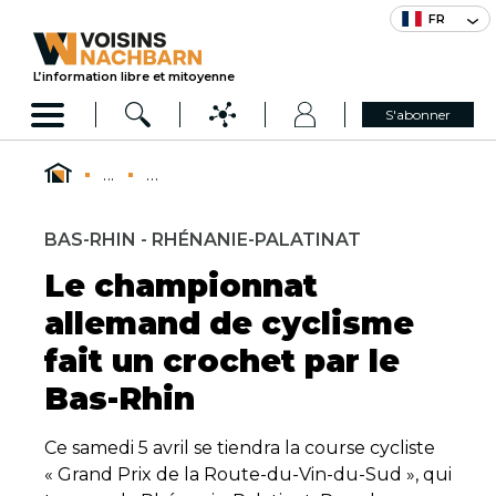
FR
L’information libre et mitoyenne
S'abonner
...
...
BAS-RHIN - RHÉNANIE-PALATINAT
Le championnat
allemand de cyclisme
fait un crochet par le
Bas-Rhin
Ce samedi 5 avril se tiendra la course cycliste
« Grand Prix de la Route-du-Vin-du-Sud », qui