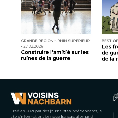
GRANDE RÉGION – RHIN SUPÉRIEUR
BEST O
Les f
-
27.02.2026
Construire l’amitié sur les
de gu
ruines de la guerre
de la 
Créé en 2021 par des journalistes indépendants, le
site d'informations bilingue français-allemand