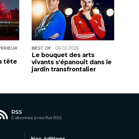
PERIEUR
BEST OF
-
06.02.2026
Le bouquet des arts
a tête
vivants s'épanouit dans le
jardin transfrontalier
RSS
S’abonnez à nos flux RSS
Nos éditions