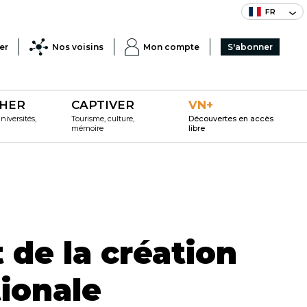
FR
er
Nos voisins
Mon compte
S'abonner
HER
CAPTIVER
VN+
iversités,
Tourisme, culture,
Découvertes en accès
mémoire
libre
de la création
tionale