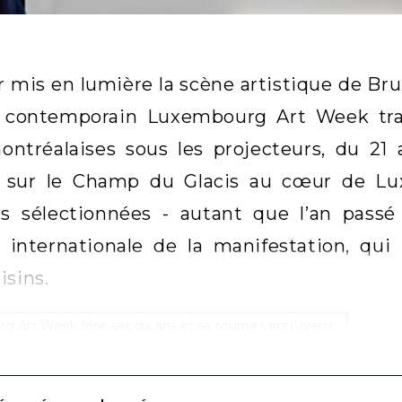
r mis en lumière la scène artistique de Bru
rt contemporain Luxembourg Art Week trav
montréalaises sous les projecteurs, du 2
sur le Champ du Glacis au cœur de Luxe
ns sélectionnées - autant que l’an passé 
 internationale de la manifestation, qui
isins.
 Art Week fête ses dix ans et se tourne vers l’avenir