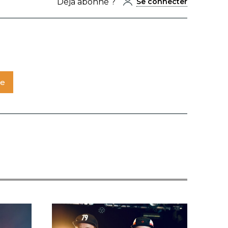
Déjà abonné ?
Se connecter
te