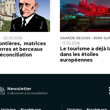
F
-
20.02.2026
GRANDE REGION - RHIN SU
rontières, matrices
-
13.02.2026
Le tourisme a déjà l
erres et berceaux
dans les étoiles
réconciliation
européennes
Newsletter
S’abonner à la newsletter
Voisins - Nachbarn
Voisins - Nachbarn