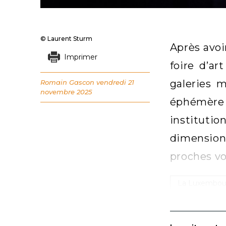
© Laurent Sturm
Après avoi
Imprimer
foire d’a
galeries 
Romain Gascon
vendredi 21
novembre 2025
éphémère 
institutio
dimension
proches vo
La Luxembourg