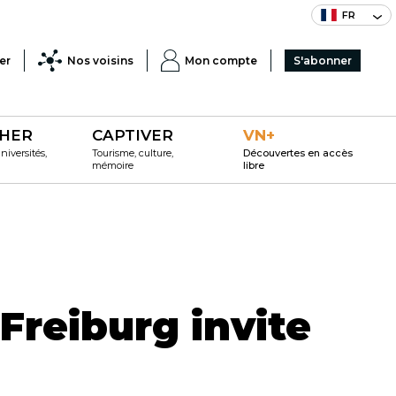
FR
er
Nos voisins
Mon compte
S'abonner
HER
CAPTIVER
VN+
iversités,
Tourisme, culture,
Découvertes en accès
mémoire
libre
Freiburg invite