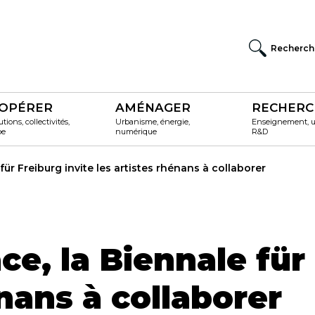
Recherch
OPÉRER
AMÉNAGER
RECHERC
utions, collectivités,
Urbanisme, énergie,
Enseignement, un
pe
numérique
R&D
ür Freiburg invite les artistes rhénans à collaborer
e, la Biennale für 
énans à collaborer