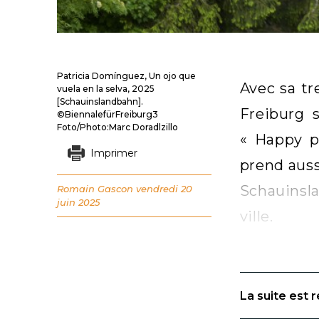
Patricia Domínguez, Un ojo que
Avec sa tr
vuela en la selva, 2025
[Schauinslandbahn].
Freiburg s
©BiennalefürFreiburg3
Foto/Photo:Marc Doradlzillo
« Happy pl
Imprimer
prend auss
Schauinsla
Romain Gascon
vendredi 20
juin 2025
ville.
La suite est 