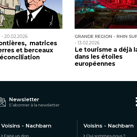
F
-
20.02.2026
GRANDE REGION - RHIN SU
rontières, matrices
-
13.02.2026
Le tourisme a déjà l
erres et berceaux
dans les étoiles
réconciliation
européennes
Newsletter
S’abonner à la newsletter
Voisins - Nachbarn
Voisins - Nachbarn
Faire un don
Qui sommes-nous ?