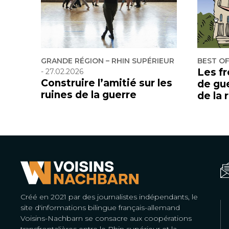
GRANDE RÉGION – RHIN SUPÉRIEUR
BEST O
Les f
-
27.02.2026
Construire l’amitié sur les
de gu
ruines de la guerre
de la 
Créé en 2021 par des journalistes indépendants, le
site d'informations bilingue français-allemand
Voisins-Nachbarn se consacre aux coopérations
transfrontalières entre le Rhin supérieur et la