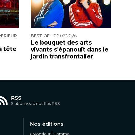
PERIEUR
BEST OF
-
06.02.2026
Le bouquet des arts
a tête
vivants s'épanouit dans le
jardin transfrontalier
RSS
S’abonnez à nos flux RSS
Nos éditions
Monsieur l'Homme