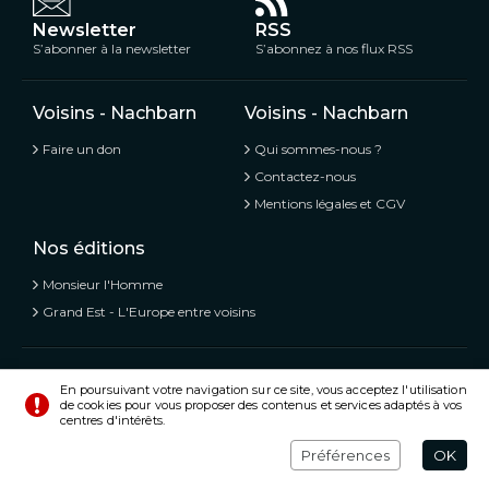
Newsletter
RSS
S’abonner à la newsletter
S’abonnez à nos flux RSS
Voisins - Nachbarn
Voisins - Nachbarn
Faire un don
Qui sommes-nous ?
Contactez-nous
Mentions légales et CGV
Nos éditions
Monsieur l'Homme
Grand Est - L'Europe entre voisins
Voisins - Nachbarn,
L’information libre et mitoyenne
En poursuivant votre navigation sur ce site, vous acceptez l'utilisation
de cookies pour vous proposer des contenus et services adaptés à vos
© Tous droits réservés 2020 - 2026
centres d'intérêts.
Préférences
Crédits
Préférences
OK