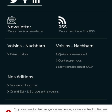
Newsletter
RSS
S’abonner à la newsletter
S’abonnez à nos flux RSS
Voisins - Nachbarn
Voisins - Nachbarn
Faire un don
Qui sommes-nous ?
Contactez-nous
Mentions légales et CGV
Nos éditions
Monsieur l'Homme
Grand Est - L'Europe entre voisins
Voisins - Nachbarn,
L’information libre et mitoyenne
En poursuivant votre navigation sur ce site, vous acceptez l'utilisation