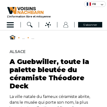
FR
L’information libre et mitoyenne
S'abonner
...
...
ALSACE
A Guebwiller, toute la
palette bleutée du
céramiste Théodore
Deck
La ville natale du fameux céramiste abrite,
dans le musée qui porte son nom, la plus