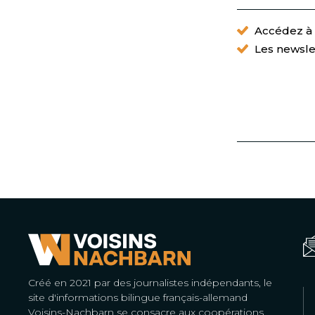
Accédez à t
Les newsle
Créé en 2021 par des journalistes indépendants, le
site d'informations bilingue français-allemand
Voisins-Nachbarn se consacre aux coopérations