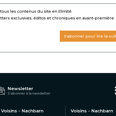
ous les contenus du site en illimité.
tters exclusives, éditos et chroniques en avant-première
S'abonner pour lire la sui
Newsletter
S’abonner à la newsletter
Voisins - Nachbarn
Voisins - Nachbarn