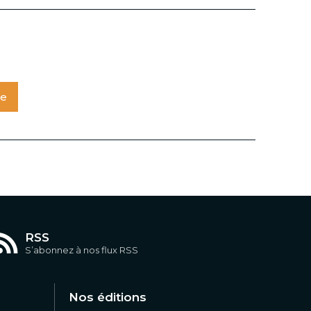
te
RSS
S’abonnez à nos flux RSS
Nos éditions