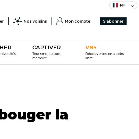
FR
er
Nos voisins
Mon compte
S'abonner
HER
CAPTIVER
VN+
iversités,
Tourisme, culture,
Découvertes en accès
mémoire
libre
 bouger la