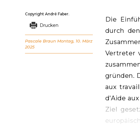
Copyright André Faber.
Die Einfü
Drucken
durch den
Zusammena
Pascale Braun
Montag, 10. März
2025
Vertreter
zusammeng
gründen. D
aux travai
d'Aide aux
Ziel gese
europäisch