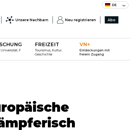
DE
Unsere Nachbarn
Neu registrieren
Abo
SCHUNG
FREIZEIT
VN+
 Universität, F
Tourismus, Kultur,
Entdeckungen mit
Geschichte
freiem Zugang
uropäische
ämpferisch