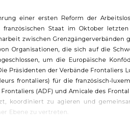
hrung einer ersten Reform der Arbeitslo
 französischen Staat im Oktober letzten 
rbeit zwischen Grenzgängerverbänden ge
 von Organisationen, die sich auf die Sch
eschlossen, um die Europäische Konföde
ie Präsidenten der Verbände Frontaliers L
lleurs frontaliers) für die französisch-lux
 Frontaliers (ADF) und Amicale des Frontal
tzt, koordiniert zu agieren und gemeins
er Ebene zu vertreten.