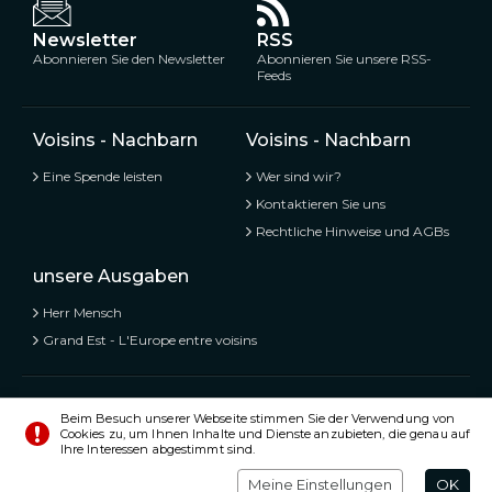
Newsletter
RSS
Abonnieren Sie den Newsletter
Abonnieren Sie unsere RSS-
Feeds
Voisins - Nachbarn
Voisins - Nachbarn
Eine Spende leisten
Wer sind wir?
Kontaktieren Sie uns
Rechtliche Hinweise und AGBs
unsere Ausgaben
Herr Mensch
Grand Est - L'Europe entre voisins
Voisins - Nachbarn,
Kostenlose und geteilte Informationen
Beim Besuch unserer Webseite stimmen Sie der Verwendung von
Cookies zu, um Ihnen Inhalte und Dienste anzubieten, die genau auf
© Alle Rechte vorbehalten 2020 - 2026
Ihre Interessen abgestimmt sind.
Einstellungen
Impressum
Meine Einstellungen
OK